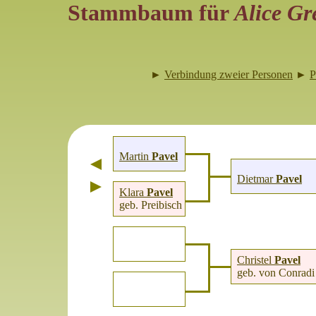
Stammbaum für
Alice Gr
►
Verbindung zweier Personen
►
P
Martin
Pavel
Dietmar
Pavel
Klara
Pavel
geb. Preibisch
Christel
Pavel
geb. von Conradi