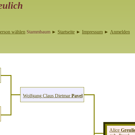
eulich
erson wählen
Stammbaum
►
Startseite
►
Impressum
►
Anmelden
Wolfgang Claus Dietmar
Pavel
Alice
Greuli