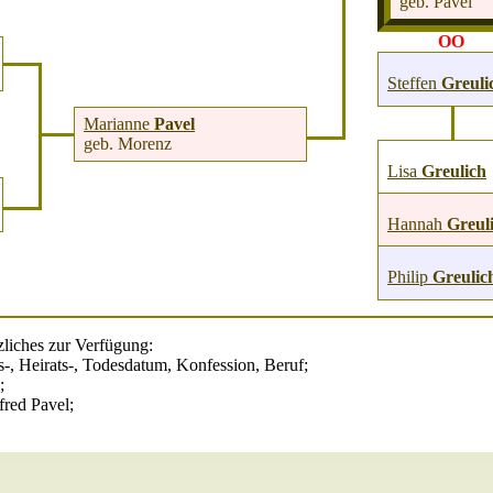
geb. Pavel
OO
Steffen
Greuli
Marianne
Pavel
geb. Morenz
Lisa
Greulich
Hannah
Greul
Philip
Greulic
liches zur Verfügung:
-, Heirats-, Todesdatum, Konfession, Beruf;
;
fred Pavel;