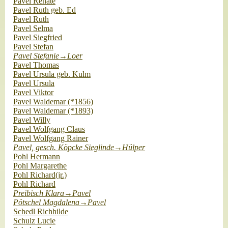
Pavel Renate
Pavel Ruth geb. Ed
Pavel Ruth
Pavel Selma
Pavel Siegfried
Pavel Stefan
Pavel Stefanie→Loer
Pavel Thomas
Pavel Ursula geb. Kulm
Pavel Ursula
Pavel Viktor
Pavel Waldemar (*1856)
Pavel Waldemar (*1893)
Pavel Willy
Pavel Wolfgang Claus
Pavel Wolfgang Rainer
Pavel, gesch. Köpcke Sieglinde→Hülper
Pohl Hermann
Pohl Margarethe
Pohl Richard(jr.)
Pohl Richard
Preibisch Klara→Pavel
Pötschel Magdalena→Pavel
Schedl Richhilde
Schulz Lucie