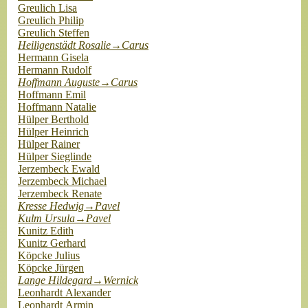
Greulich Lisa
Greulich Philip
Greulich Steffen
Heiligenstädt Rosalie→Carus
Hermann Gisela
Hermann Rudolf
Hoffmann Auguste→Carus
Hoffmann Emil
Hoffmann Natalie
Hülper Berthold
Hülper Heinrich
Hülper Rainer
Hülper Sieglinde
Jerzembeck Ewald
Jerzembeck Michael
Jerzembeck Renate
Kresse Hedwig→Pavel
Kulm Ursula→Pavel
Kunitz Edith
Kunitz Gerhard
Köpcke Julius
Köpcke Jürgen
Lange Hildegard→Wernick
Leonhardt Alexander
Leonhardt Armin