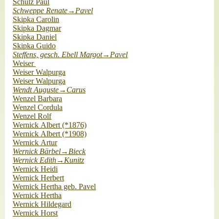
Schulz Paul
Schweppe Renate→Pavel
Skipka Carolin
Skipka Dagmar
Skipka Daniel
Skipka Guido
Steffens, gesch. Ebell Margot→Pavel
Weiser
Weiser Walpurga
Weiser Walpurga
Wendt Auguste→Carus
Wenzel Barbara
Wenzel Cordula
Wenzel Rolf
Wernick Albert (*1876)
Wernick Albert (*1908)
Wernick Artur
Wernick Bärbel→Bieck
Wernick Edith→Kunitz
Wernick Heidi
Wernick Herbert
Wernick Hertha geb. Pavel
Wernick Hertha
Wernick Hildegard
Wernick Horst