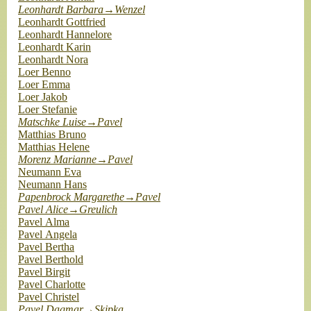
Leonhardt Barbara→Wenzel
Leonhardt Gottfried
Leonhardt Hannelore
Leonhardt Karin
Leonhardt Nora
Loer Benno
Loer Emma
Loer Jakob
Loer Stefanie
Matschke Luise→Pavel
Matthias Bruno
Matthias Helene
Morenz Marianne→Pavel
Neumann Eva
Neumann Hans
Papenbrock Margarethe→Pavel
Pavel Alice→Greulich
Pavel Alma
Pavel Angela
Pavel Bertha
Pavel Berthold
Pavel Birgit
Pavel Charlotte
Pavel Christel
Pavel Dagmar→Skipka