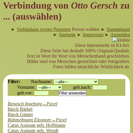
Verbindung von
Otto Gersch
zu
... (auswählen)
►
Verbindung zweier Personen
Person wählen
►
Stammbaum
►
Startseite
►
Impressum
►
Anmelden
Diese Internetseite ist KI-frei.
Diese Seite hat deshalb 100% Original-Qualität.
Text ist Wort für Wort von Menschenhand geschrieben.
Bilder sind von Menschen gezeichnet oder fotografiert.
Fotos bilden tatsächliche Wirklichkeit ab.
Filter:
Nachname:
Vorname:
geb.nach:
geb.vor:
Bengsch Ingeborg→Pavel
Bieck Bärbel
Bieck Günter
Böhmelmann Eleonore→Pavel
Carus Auguste geb. Hoffmann
Carus Auguste geb. Wendt