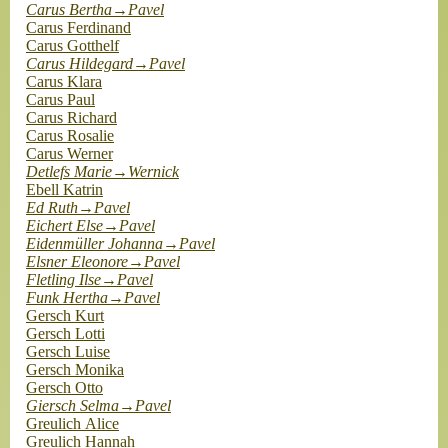
Carus Bertha→Pavel
Carus Ferdinand
Carus Gotthelf
Carus Hildegard→Pavel
Carus Klara
Carus Paul
Carus Richard
Carus Rosalie
Carus Werner
Detlefs Marie→Wernick
Ebell Katrin
Ed Ruth→Pavel
Eichert Else→Pavel
Eidenmüller Johanna→Pavel
Elsner Eleonore→Pavel
Fletling Ilse→Pavel
Funk Hertha→Pavel
Gersch Kurt
Gersch Lotti
Gersch Luise
Gersch Monika
Gersch Otto
Giersch Selma→Pavel
Greulich Alice
Greulich Hannah