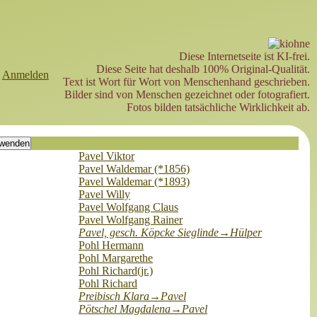
Diese Internetseite ist KI-frei.
Diese Seite hat deshalb 100% Original-Qualität.
►
Anmelden
Text ist Wort für Wort von Menschenhand geschrieben.
Bilder sind von Menschen gezeichnet oder fotografiert.
Fotos bilden tatsächliche Wirklichkeit ab.
Pavel Viktor
Pavel Waldemar (*1856)
Pavel Waldemar (*1893)
Pavel Willy
Pavel Wolfgang Claus
Pavel Wolfgang Rainer
Pavel, gesch. Köpcke Sieglinde→Hülper
Pohl Hermann
Pohl Margarethe
Pohl Richard(jr.)
Pohl Richard
Preibisch Klara→Pavel
Pötschel Magdalena→Pavel