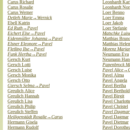
Carus Richard
Leonhardt Kar
Carus Rosalie
Leonhardt Nor
Carus Werner
Loer Benno
Detlefs Marie→Wernick
Loer Emma
Ebell Katrin
Loer Jakob
Ed Ruth→Pavel
Loer Stefanie
Eichert Else→Pavel
Matschke Lui
Eidenmüller Johanna→Pavel
Matthias Brun
Elsner Eleonore→Pavel
Matthias Hele
Fletling Ilse→Pavel
Morenz Maria
Funk Hertha→Pavel
Neumann Eva
Gersch Kurt
Neumann Han
Gersch Lotti
Papenbrock M
Gersch Luise
Pavel Alice→G
Gersch Monika
Pavel Alma
Gersch Otto
Pavel Angela
Giersch Selma→Pavel
Pavel Bertha
Greulich Alice
Pavel Berthold
Greulich Hannah
Pavel Birgit
Greulich Lisa
Pavel Charlott
Greulich Philip
Pavel Christel
Greulich Steffen
Pavel Dagma
Heiligenstädt Rosalie→Carus
Pavel Dagmar
Hermann Gisela
Pavel Dietmar
Hermann Rudolf
Pavel Dorothe