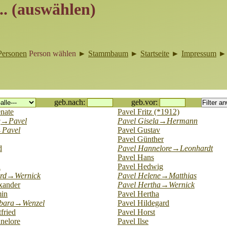
.. (auswählen)
Personen
Person wählen
►
Stammbaum
►
Startseite
►
Impressum
geb.nach:
geb.vor:
nate
Pavel Fritz (*1912)
g→Pavel
Pavel Gisela→Hermann
→Pavel
Pavel Gustav
Pavel Günther
d
Pavel Hannelore→Leonhardt
Pavel Hans
n
Pavel Hedwig
ard→Wernick
Pavel Helene→Matthias
xander
Pavel Hertha→Wernick
min
Pavel Hertha
rbara→Wenzel
Pavel Hildegard
fried
Pavel Horst
nelore
Pavel Ilse