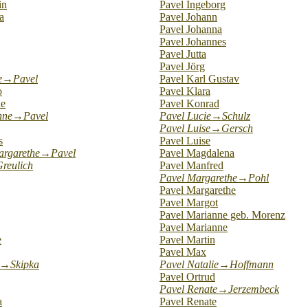
in
Pavel Ingeborg
a
Pavel Johann
Pavel Johanna
Pavel Johannes
Pavel Jutta
Pavel Jörg
se→Pavel
Pavel Karl Gustav
o
Pavel Klara
ne
Pavel Konrad
nne→Pavel
Pavel Lucie→Schulz
Pavel Luise→Gersch
s
Pavel Luise
argarethe→Pavel
Pavel Magdalena
reulich
Pavel Manfred
Pavel Margarethe→Pohl
Pavel Margarethe
Pavel Margot
Pavel Marianne geb. Morenz
Pavel Marianne
e
Pavel Martin
Pavel Max
r→Skipka
Pavel Natalie→Hoffmann
Pavel Ortrud
Pavel Renate→Jerzembeck
a
Pavel Renate