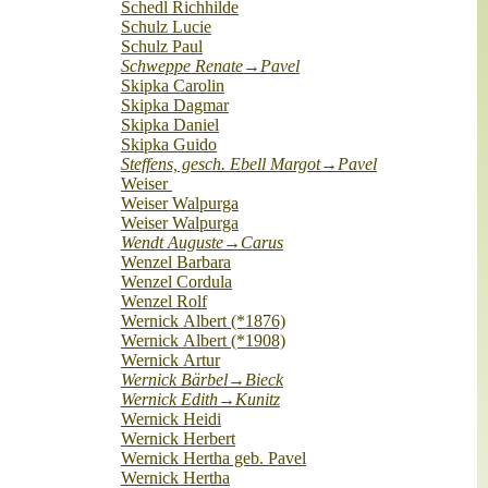
Schedl Richhilde
Schulz Lucie
Schulz Paul
Schweppe Renate→Pavel
Skipka Carolin
Skipka Dagmar
Skipka Daniel
Skipka Guido
Steffens, gesch. Ebell Margot→Pavel
Weiser
Weiser Walpurga
Weiser Walpurga
Wendt Auguste→Carus
Wenzel Barbara
Wenzel Cordula
Wenzel Rolf
Wernick Albert (*1876)
Wernick Albert (*1908)
Wernick Artur
Wernick Bärbel→Bieck
Wernick Edith→Kunitz
Wernick Heidi
Wernick Herbert
Wernick Hertha geb. Pavel
Wernick Hertha