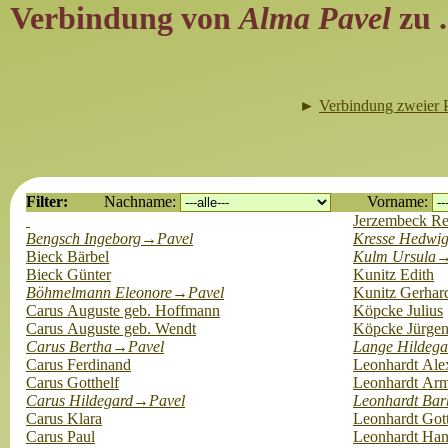
Verbindung von
Alma Pavel
zu .
►
Verbindung zweier 
Filter:
Nachname:
Vorname:
Jerzembeck Re
Bengsch Ingeborg→Pavel
Kresse Hedwi
Bieck Bärbel
Kulm Ursula
Bieck Günter
Kunitz Edith
Böhmelmann Eleonore→Pavel
Kunitz Gerhar
Carus Auguste geb. Hoffmann
Köpcke Julius
Carus Auguste geb. Wendt
Köpcke Jürge
Carus Bertha→Pavel
Lange Hildeg
Carus Ferdinand
Leonhardt Ale
Carus Gotthelf
Leonhardt Ar
Carus Hildegard→Pavel
Leonhardt Ba
Carus Klara
Leonhardt Gott
Carus Paul
Leonhardt Han