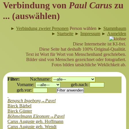
Verbindung von
Paul Carus
zu
... (auswählen)
►
Verbindung zweier Personen
Person wählen
►
Stammbaum
►
Startseite
►
Impressum
►
Anmelden
Diese Internetseite ist KI-frei.
Diese Seite hat deshalb 100% Original-Qualität.
Text ist Wort für Wort von Menschenhand geschrieben.
Bilder sind von Menschen gezeichnet oder fotografiert.
Fotos bilden tatsächliche Wirklichkeit ab.
Filter:
Nachname:
Vorname:
geb.nach:
geb.vor:
Bengsch Ingeborg→Pavel
Bieck Bärbel
Bieck Günter
Böhmelmann Eleonore→Pavel
Carus Auguste geb. Hoffmann
Carus Auguste geb. Wendt