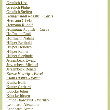
Greulich Lisa
Greulich Philip
Greulich Steffen
Heiligenstädt Rosalie→Carus
Hermann Gisela
Hermann Rudolf
Hoffmann Auguste→Carus
Hoffmann Emil
Hoffmann Natalie
Hülper Berthold
Hülper Heinrich
Hülper Rainer
Hülper Sieglinde
Jerzembeck Ewald
Jerzembeck Michael
Jerzembeck Renate
Kresse Hedwig→Pavel
Kulm Ursula→Pavel
Kunitz Edith
Kunitz Gerhard
Köpcke Julius
Köpcke Jürgen
Lange Hildegard→Wernick
Leonhardt Alexander
Leonhardt Armin