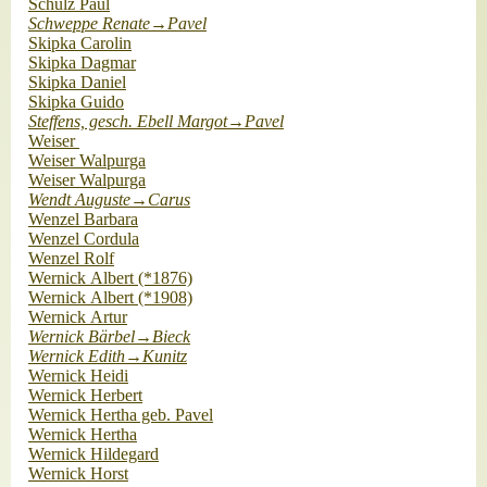
Schulz Paul
Schweppe Renate→Pavel
Skipka Carolin
Skipka Dagmar
Skipka Daniel
Skipka Guido
Steffens, gesch. Ebell Margot→Pavel
Weiser
Weiser Walpurga
Weiser Walpurga
Wendt Auguste→Carus
Wenzel Barbara
Wenzel Cordula
Wenzel Rolf
Wernick Albert (*1876)
Wernick Albert (*1908)
Wernick Artur
Wernick Bärbel→Bieck
Wernick Edith→Kunitz
Wernick Heidi
Wernick Herbert
Wernick Hertha geb. Pavel
Wernick Hertha
Wernick Hildegard
Wernick Horst