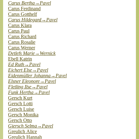
Carus Bertha→Pavel
Carus Ferdinand
Carus Gotthelf
Carus Hildegard→Pavel
Carus Klara
Carus Paul
Carus Richard
Carus Rosalie
Carus Werner
Detlefs Marie→Wernick
Ebell Katrin
Ed Ruth→Pavel
Eichert Else→Pavel
Eidenmüller Johanna→Pavel
Elsner Eleonore→Pavel
Fletling Ilse→Pavel
Funk Hertha→Pavel
Gersch Kurt
Gersch Lotti
Gersch Luise
Gersch Monika
Gersch Otto
Giersch Selma→Pavel
Greulich Alice
Greulich Hannah