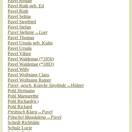
Pavel Renate
Pavel Ruth geb. Ed
Pavel Ruth
Pavel Selma
Pavel Siegfried
Pavel Stefan
Pavel Stefanie→Loer
Pavel Thomas
Pavel Ursula geb. Kulm
Pavel Ursula
Pavel Viktor
Pavel Waldemar (*1856)
Pavel Waldemar (*1893)
Pavel Willy
Pavel Wolfgang Claus
Pavel Wolfgang Rainer
Pavel, gesch. Köpcke Sieglinde→Hülper
Pohl Hermann
Pohl Margarethe
Pohl Richard(jr.)
Pohl Richard
Preibisch Klara→Pavel
Pötschel Magdalena→Pavel
Schedl Richhilde
Schulz Lucie