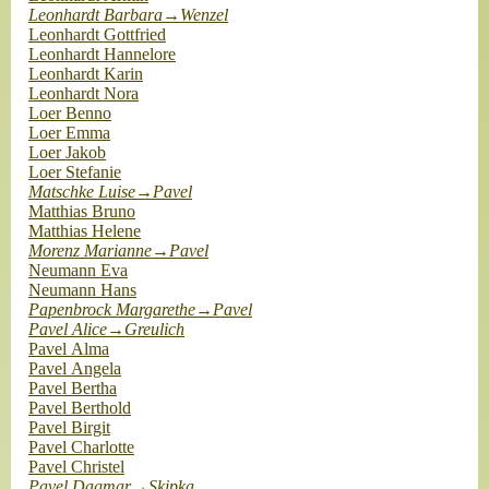
Leonhardt Barbara→Wenzel
Leonhardt Gottfried
Leonhardt Hannelore
Leonhardt Karin
Leonhardt Nora
Loer Benno
Loer Emma
Loer Jakob
Loer Stefanie
Matschke Luise→Pavel
Matthias Bruno
Matthias Helene
Morenz Marianne→Pavel
Neumann Eva
Neumann Hans
Papenbrock Margarethe→Pavel
Pavel Alice→Greulich
Pavel Alma
Pavel Angela
Pavel Bertha
Pavel Berthold
Pavel Birgit
Pavel Charlotte
Pavel Christel
Pavel Dagmar→Skipka