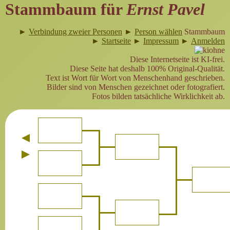
Stammbaum für
Ernst Pavel
►
Verbindung zweier Personen
►
Person wählen
Stammbaum
►
Startseite
►
Impressum
►
Anmelden
Diese Internetseite ist KI-frei.
Diese Seite hat deshalb 100% Original-Qualität.
Text ist Wort für Wort von Menschenhand geschrieben.
Bilder sind von Menschen gezeichnet oder fotografiert.
Fotos bilden tatsächliche Wirklichkeit ab.