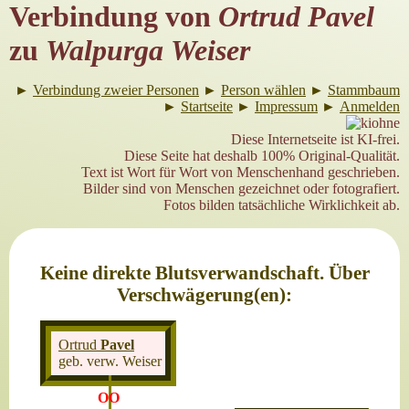
Verbindung von
Ortrud Pavel
zu
Walpurga Weiser
►
Verbindung zweier Personen
►
Person wählen
►
Stammbaum
►
Startseite
►
Impressum
►
Anmelden
Diese Internetseite ist KI-frei.
Diese Seite hat deshalb 100% Original-Qualität.
Text ist Wort für Wort von Menschenhand geschrieben.
Bilder sind von Menschen gezeichnet oder fotografiert.
Fotos bilden tatsächliche Wirklichkeit ab.
Keine direkte Blutsverwandschaft. Über
Verschwägerung(en):
Ortrud
Pavel
geb. verw. Weiser
OO