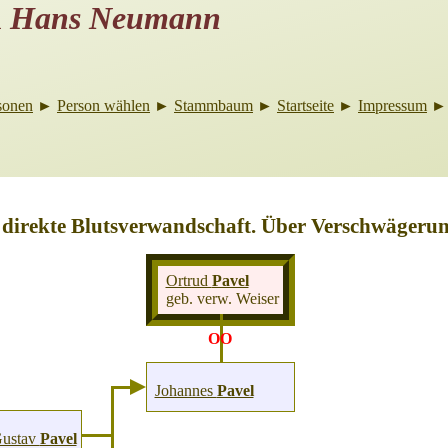
u
Hans Neumann
sonen
►
Person wählen
►
Stammbaum
►
Startseite
►
Impressum
 direkte Blutsverwandschaft. Über Verschwägerun
Ortrud
Pavel
geb. verw. Weiser
OO
Johannes
Pavel
Gustav
Pavel