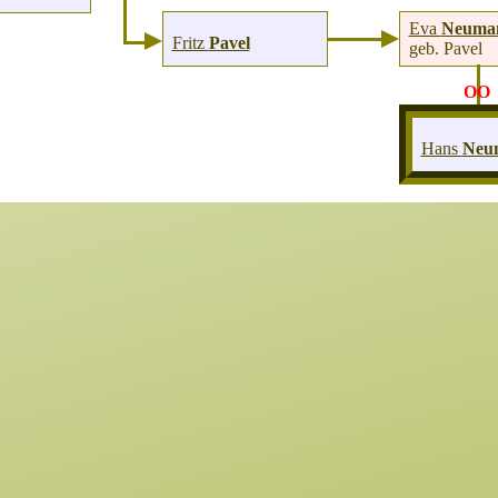
Eva
Neuma
Fritz
Pavel
geb. Pavel
OO
Hans
Neu