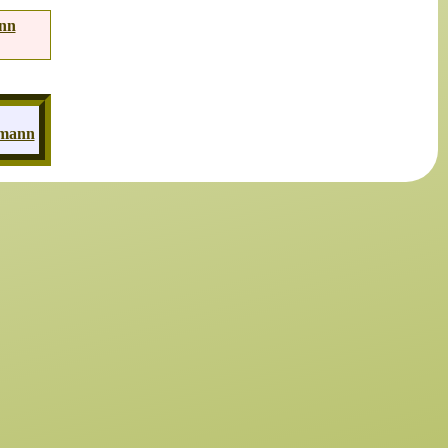
nn
mann