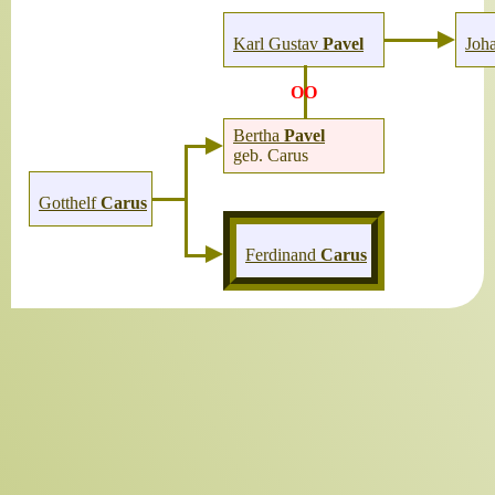
Karl Gustav
Pavel
Joh
OO
Bertha
Pavel
geb. Carus
Gotthelf
Carus
Ferdinand
Carus