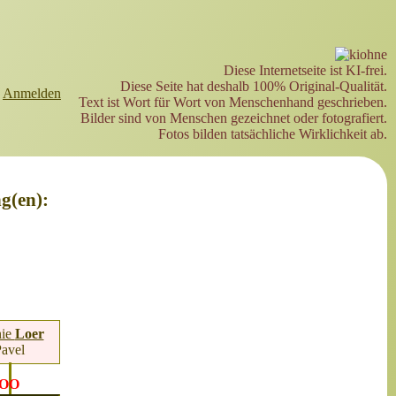
Diese Internetseite ist KI-frei.
Diese Seite hat deshalb 100% Original-Qualität.
►
Anmelden
Text ist Wort für Wort von Menschenhand geschrieben.
Bilder sind von Menschen gezeichnet oder fotografiert.
Fotos bilden tatsächliche Wirklichkeit ab.
g(en):
nie
Loer
Pavel
OO