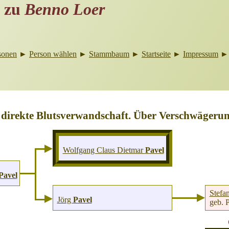
zu
Benno Loer
sonen
►
Person wählen
►
Stammbaum
►
Startseite
►
Impressum
 direkte Blutsverwandschaft. Über Verschwägerun
Wolfgang Claus Dietmar
Pavel
Pavel
Stefa
Jörg
Pavel
geb. 