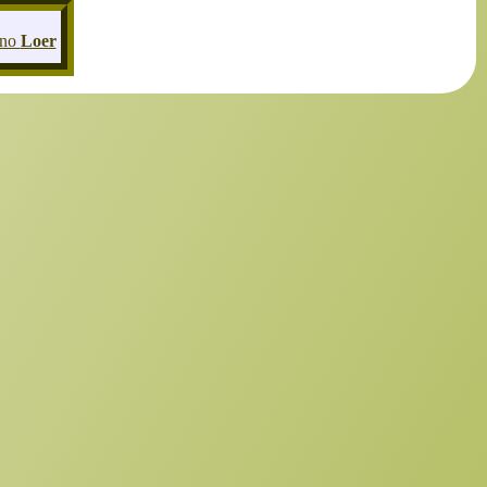
nno
Loer