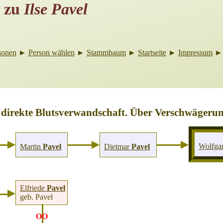
zu
Ilse Pavel
sonen
►
Person wählen
►
Stammbaum
►
Startseite
►
Impressum
 direkte Blutsverwandschaft. Über Verschwägerun
Wolfga
Martin
Pavel
Dietmar
Pavel
Elfriede
Pavel
geb. Pavel
OO