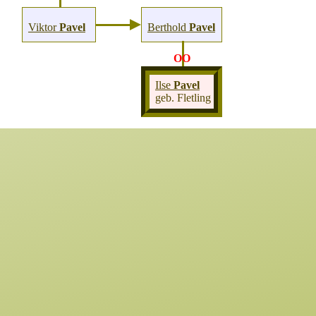
Viktor
Pavel
Berthold
Pavel
OO
Ilse
Pavel
geb. Fletling