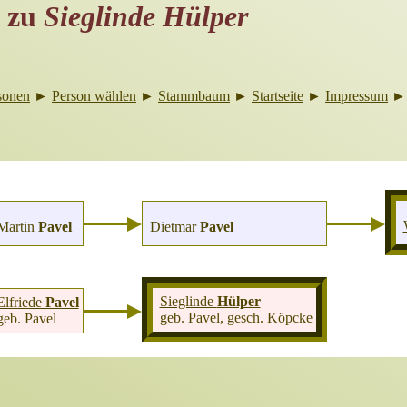
zu
Sieglinde Hülper
sonen
►
Person wählen
►
Stammbaum
►
Startseite
►
Impressum
Martin
Pavel
Dietmar
Pavel
Sieglinde
Hülper
Elfriede
Pavel
geb. Pavel, gesch. Köpcke
geb. Pavel